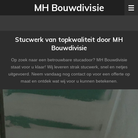
MH Bouwdivisie
Ga
direct
naar
de
hoofdinhoud
Stucwerk van topkwaliteit door MH
Bouwdivisie
Op zoek naar een betrouwbare stucadoor? MH Bouwdivisie
staat voor u klaar! Wij leveren strak stucwerk, snel en netjes
uitgevoerd. Neem vandaag nog contact op voor een offerte op
maat en ontdek wat wij voor u kunnen betekenen.