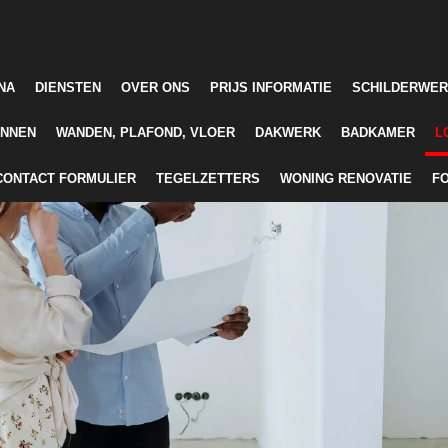
e
NA
DIENSTEN
OVER ONS
PRIJS INFORMATIE
SCHILDERWER
INNEN
WANDEN, PLAFOND, VLOER
DAKWERK
BADKAMER
L
CONTACT FORMULIER
TEGELZETTERS
WONING RENOVATIE
F