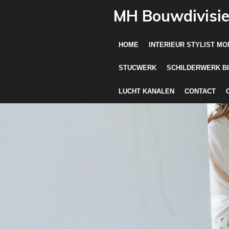
Ga
MH Bouwdivisi
direct
naar
HOME
INTERIEUR STYLIST MO
de
hoofdinhoud
STUCWERK
SCHILDERWERK B
LUCHT KANALEN
CONTACT