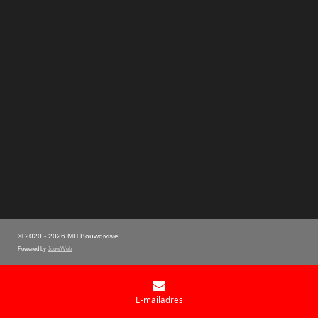
© 2020 - 2026 MH Bouwdivisie
Powered by
JouwWeb
E-mailadres