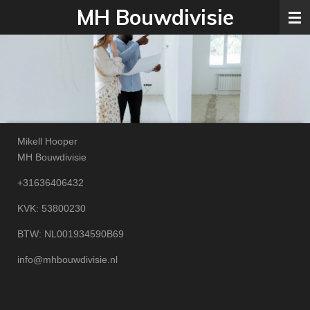
MH Bouwdivisie
Ga
direct
naar
de
hoofdinhoud
Mikell Hooper
MH Bouwdivisie
+31636406432
KVK: 53800230
BTW: NL001934590B69
info@mhbouwdivisie.nl